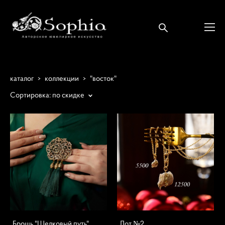
каталог
>
коллекции
>
"восток"
Сортировка:
по скидке
Брошь "Шелковый путь"
Лот №2