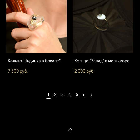
Кольцо "Льдинка в бокале"
Кольцо "Запад" в мельхиоре
7 500 pуб.
2 000 pуб.
1
2
3
4
5
6
7