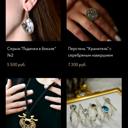
Серьги "Льдинки в бокале"
Перстень "Хранитель" с
№2
серебряным навершием
5 500 pуб.
7 200 pуб.