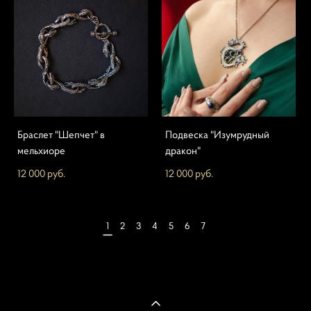
Браслет "Шепчет" в
Подвеска "Изумрудный
мельхиоре
дракон"
12 000 pуб.
12 000 pуб.
1
2
3
4
5
6
7