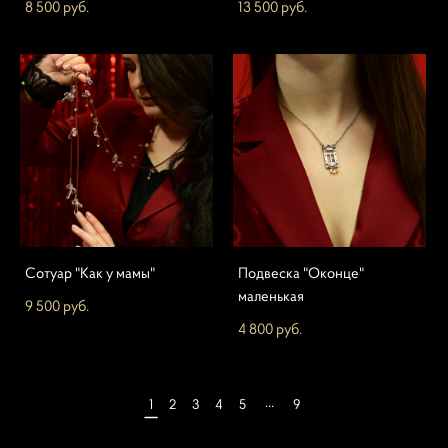
8 500 pуб.
13 500 pуб.
Сотуар "Как у мамы"
Подвеска "Оконце"
маленькая
9 500 pуб.
4 800 pуб.
...
1
2
3
4
5
9