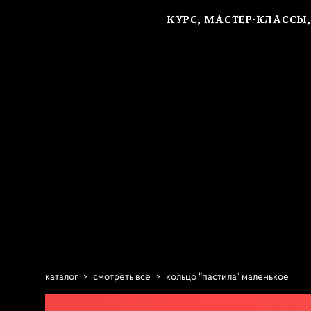
КУРС, МАСТЕР-КЛАССЫ
КУРС, МАСТЕР-КЛАССЫ
каталог
>
смотреть всё
>
кольцо "пастила" маленькое