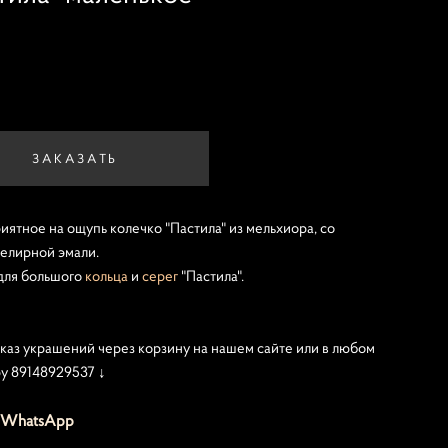
ЗАКАЗАТЬ
иятное на ощупь колечко "Пастила" из мельхиора, со
велирной эмали.
для большого
кольца
и
серег
"Пастила".
каз украшений через корзину на нашем сайте или в любом
у 89148929537 ↓
WhatsApp