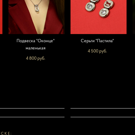
Подвеска "Оконце"
Серьги "Пастила"
маленькая
4 500 pуб.
4 800 pуб.
ТСКЕ: