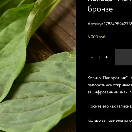
бронзе
Артикул 178349594273
6 000 pуб.
Кольцо "Папоротник" - 
папоротника открывает 
зашифрованный знак, п
Носите его как талисма
Кольцо выполнены из ю