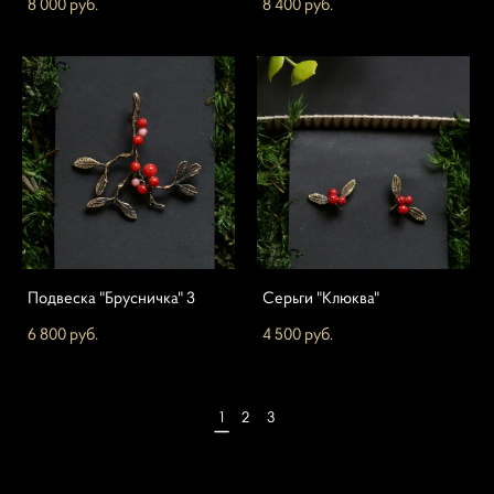
8 000 pуб.
8 400 pуб.
Подвеска "Брусничка" 3
Серьги "Клюква"
6 800 pуб.
4 500 pуб.
1
2
3